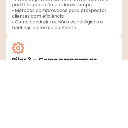
portfólio para não perderes tempo
• Métodos comprovados para prospectar
clientes com eficiência
• Como conduzir reuniões estratégicas e
briefings de forma confiante
Pilar 3 – Como preparar as
redes sociais do cliente
Cada cliente tem um objetivo diferente, e o
teu papel é transformar as redes sociais dele
numa máquina de resultados. Neste pilar, vais
aprender a estruturar o teu trabalho da
forma certa.
• Acesso e gestão profissional das redes
sociais dos clientes
• Organização de ficheiros e processos para