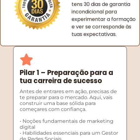
tens 30 dias de garantia
incondicional para
experimentar a formação
e ver se corresponde às
TUDO O QUE VAIS APRENDER NA
tuas expectativas.
FORMAÇÃO GESTOR DE REDES SOCIAIS
Pilar 1 – Preparação para a
tua carreira de sucesso
Antes de entrares em ação, precisas de
te preparar para o mercado. Aqui, vais
construir uma base sólida para
começares com confiança.
• Noções fundamentais de marketing
digital
• Habilidades essenciais para um Gestor
de Redes Sociais