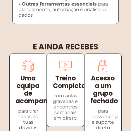
• Outras ferramentas essenciais
para
planeamento, automação e análise de
dados
E AINDA RECEBES
Uma
Treino
Acesso
equipa
Completo
a um
de
grupo
com aulas
acompanhamento
fechado
gravadas e
encontros
para tirar
para
semanais
todas as
networking
em direto.
tuas
e suporte
dúvidas
direto