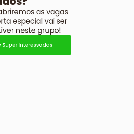
ados?
briremos as vagas
ta especial vai ser
ver neste grupo!⁣
 Super Interessados